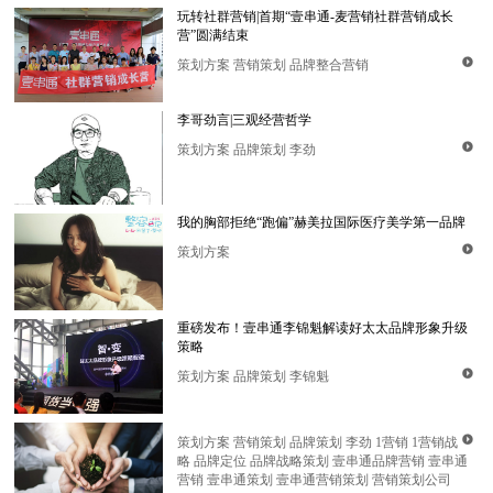
营”圆满结束
策划方案
营销策划
品牌整合营销
李哥劲言|三观经营哲学
策划方案
品牌策划
李劲
我的胸部拒绝“跑偏”赫美拉国际医疗美学第一品牌
策划方案
策略
策划方案
品牌策划
李锦魁
策划方案
营销策划
品牌策划
李劲
1营销
略
品牌定位
品牌战略策划
壹串通品牌营销
营销
壹串通策划
壹串通营销策划
营销策划公司