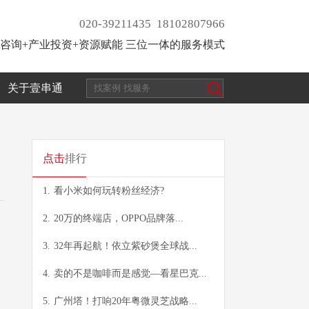
020-39211435 18102807966
咨询+产业投资+资源赋能 三位一体的服务模式
关于壹串通
点击
排行
1.
看小米如何玩转粉丝经济?
2.
20万的终端店，OPPO品牌落...
3.
32年再起航！依立紫砂煲全球战...
4.
卖的不是咖啡而是感觉—看星巴克...
5.
广州塔！打响20年粤微灵芝战略...