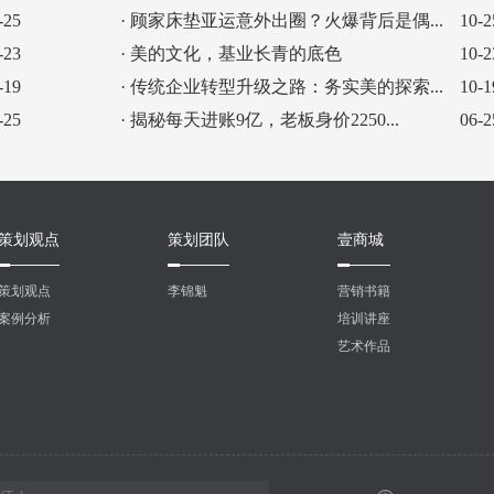
-25
· 顾家床垫亚运意外出圈？火爆背后是偶...
10-2
-23
· 美的文化，基业长青的底色
10-2
-19
· 传统企业转型升级之路：务实美的探索...
10-1
-25
· 揭秘每天进账9亿，老板身价2250...
06-2
策划观点
策划团队
壹商城
策划观点
李锦魁
营销书籍
案例分析
培训讲座
艺术作品