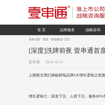
首 页
品牌服务
战略咨询
当前位置：
首页
>
策划观点
>
正文
[深度]洗牌前夜 壹串通
壹串通
2018-10-24
上期推文我们揭秘厨电品牌9大增长逻辑之前
增长逻辑七：渠道下沉、人群下沉，服务80%市