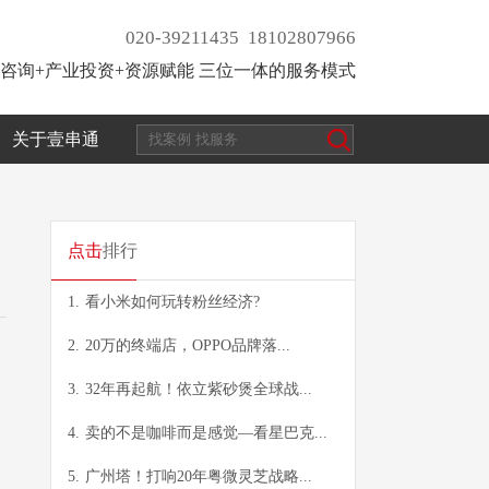
020-39211435 18102807966
咨询+产业投资+资源赋能 三位一体的服务模式
关于壹串通
点击
排行
1.
看小米如何玩转粉丝经济?
2.
20万的终端店，OPPO品牌落...
3.
32年再起航！依立紫砂煲全球战...
4.
卖的不是咖啡而是感觉—看星巴克...
5.
广州塔！打响20年粤微灵芝战略...