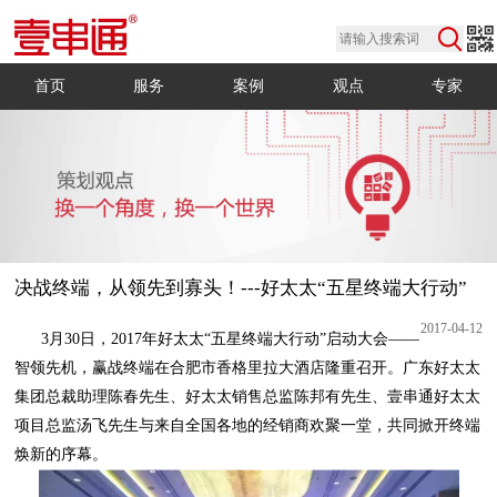
首页
服务
案例
观点
专家
决战终端，从领先到寡头！---好太太“五星终端大行动”
2017-04-12
焕新的序幕。