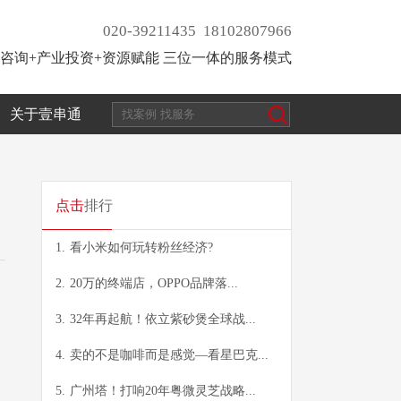
020-39211435 18102807966
咨询+产业投资+资源赋能 三位一体的服务模式
关于壹串通
点击
排行
1.
看小米如何玩转粉丝经济?
2.
20万的终端店，OPPO品牌落...
3.
32年再起航！依立紫砂煲全球战...
4.
卖的不是咖啡而是感觉—看星巴克...
5.
广州塔！打响20年粤微灵芝战略...